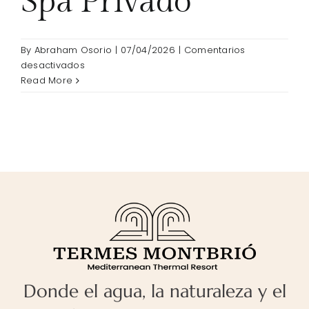
Spa Privado
By
Abraham Osorio
|
07/04/2026
|
Comentarios
en
desactivados
Noche
Read More
romantica
Spa
Privado
Donde el agua, la naturaleza y el