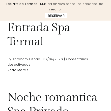
Skip
Les Nits de Termes
· Música en vivo todos los sábados de
to
verano
content
RESERVAR
Entrada Spa
Termal
By
Abraham Osorio
|
07/04/2026
|
Comentarios
en
desactivados
Entrada
Read More
Spa
Termal
Noche romantica