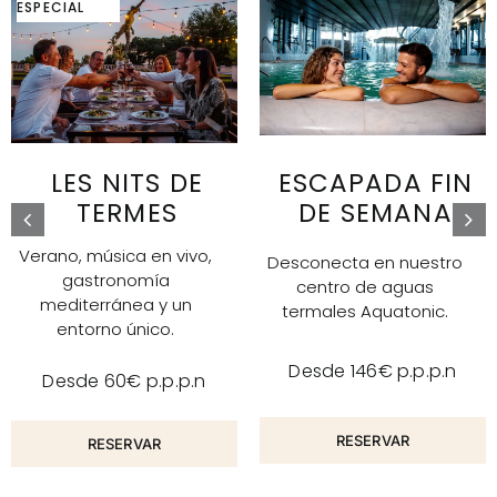
ESPECIAL
ESCAPADA FIN
LES NITS DE
DE SEMANA
TERMES
Verano, música en vivo,
Desconecta en nuestro
gastronomía
centro de aguas
mediterránea y un
termales Aquatonic.
entorno único.
Desde 146€ p.p.p.n
Desde 60€ p.p.p.n
RESERVAR
RESERVAR