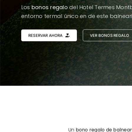
Los
bonos regalo
del Hotel Termes Montbr
entorno termal único en de este balnear
RESERVAR AHORA
VER BONOS REGALO
Un
bono regalo de balnear