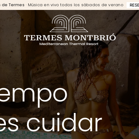
ts de Termes
· Música en vivo todos los sábados de verano
RES
tiempo
s cuidar