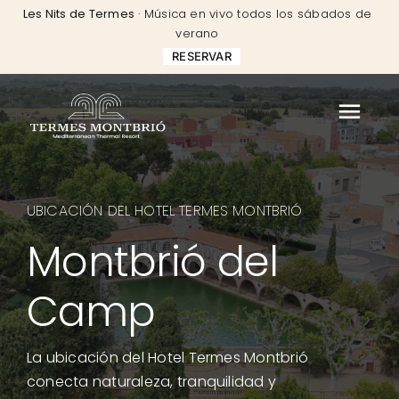
Skip
Les Nits de Termes
· Música en vivo todos los sábados de
to
verano
content
RESERVAR
UBICACIÓN DEL HOTEL TERMES MONTBRIÓ
Montbrió del
Camp
La ubicación del Hotel Termes Montbrió
conecta naturaleza, tranquilidad y