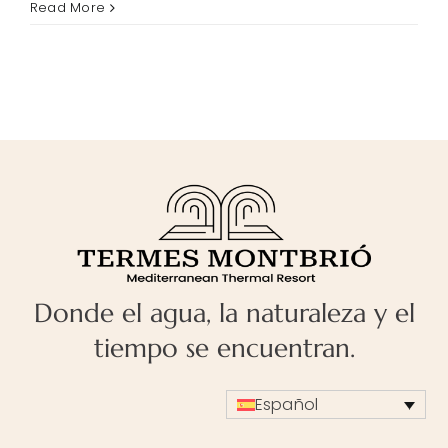
Ritual
Read More
Relajación
Sensorial
al
Ámbar
Donde el agua, la naturaleza y el
tiempo se encuentran.
Español