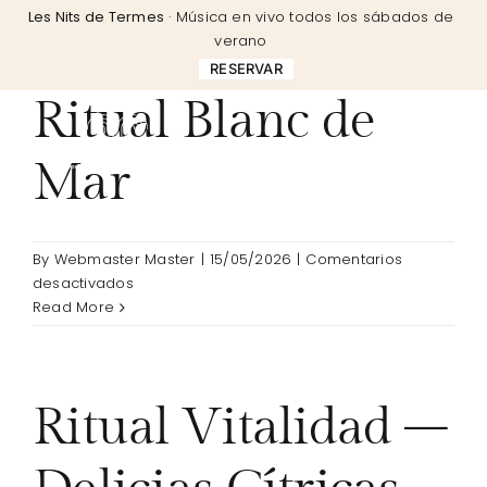
Skip
Les Nits de Termes
· Música en vivo todos los sábados de
to
verano
content
RESERVAR
Ritual Blanc de
Mar
By
Webmaster Master
|
15/05/2026
|
Comentarios
en
desactivados
Ritual
Read More
Blanc
de
Mar
Ritual Vitalidad –