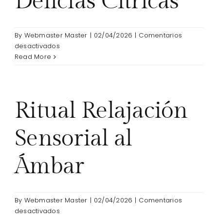
Delicias Cítricas
By
Webmaster Master
|
02/04/2026
|
Comentarios
en
desactivados
Ritual
Read More
Vitalidad
–
Delicias
Cítricas
Ritual Relajación
Sensorial al
Ámbar
By
Webmaster Master
|
02/04/2026
|
Comentarios
en
desactivados