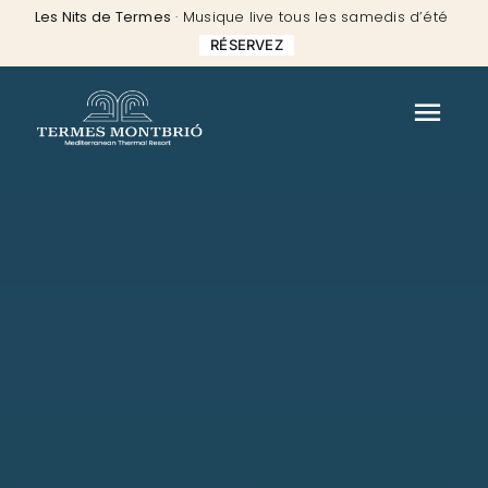
Skip
Les Nits de Termes
· Musique live tous les samedis d’été
to
RÉSERVEZ
content