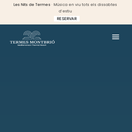
Skip
Les Nits de Termes
· Música en viu tots els dissabtes
to
d’estiu
content
RESERVAR