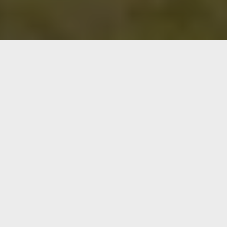
Avantatges de reservar directament
Late Check Out*
Upgrade gratis*
Beguda de benvinguda
EL TEU BENESTAR COMENÇA AQUÍ