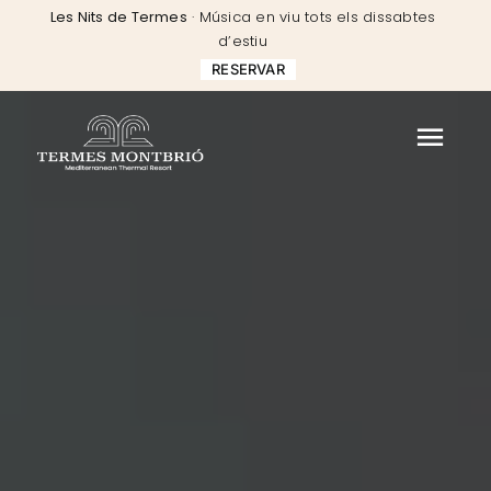
Skip
Les Nits de Termes
· Música en viu tots els dissabtes
to
d’estiu
content
RESERVAR